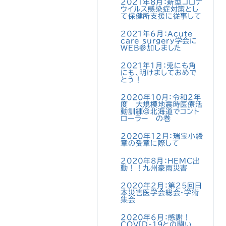
2021年8月：新型コロナ
ウイルス感染症対策とし
て保健所支援に従事して
2021年6月：Acute
care surgery学会に
WEB参加しました
2021年1月：兎にも角
にも、明けましておめで
とう！
2020年10月：令和2年
度 大規模地震時医療活
動訓練＠北海道でコント
ローラー の巻
2020年12月：瑞宝小綬
章の受章に際して
2020年8月：HEMC出
動！！九州豪雨災害
2020年2月：第25回日
本災害医学会総会・学術
集会
2020年6月：感謝！
COVID-19との闘い