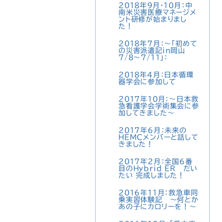
2018年9月・10月：中
南米災害医療マネージメ
ント研修が始まりまし
た！
2018年7月：〜「初めて
の災害派遣記in岡山
7/8～7/11」：
2018年4月：日本循環
器学会に参加して
2017年10月：～日本救
急看護学会学術集会に参
加してきました～
2017年6月：未来の
HEMCメンバーと話して
きました！
2017年2月：全国6番
目のHybrid ER だい
たい 完成しました！
2016年11月：救急車同
乗実習体験記 ～何とか
あの子にカロリーを！～