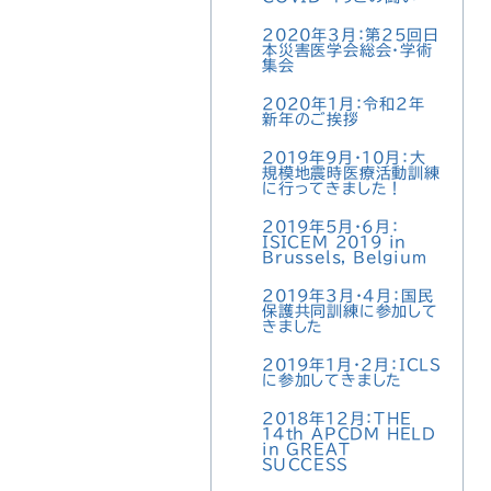
2020年3月：第25回日
本災害医学会総会・学術
集会
2020年1月：令和2年
新年のご挨拶
2019年9月・10月：大
規模地震時医療活動訓練
に行ってきました！
2019年5月・6月：
ISICEM 2019 in
Brussels, Belgium
2019年3月・4月：国民
保護共同訓練に参加して
きました
2019年1月・2月：ICLS
に参加してきました
2018年12月：THE
14th APCDM HELD
in GREAT
SUCCESS