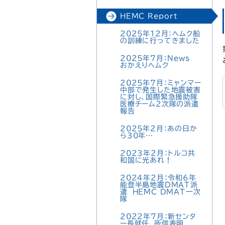
HEMC Report
2025年12月：ヘムク船
の訓練に行ってきました
2025年7月：News
おかえりヘムク
2025年7月：ミャンマー
中部で発生した地震被害
に対し、国際緊急援助隊
医療チーム2次隊の派遣
報告
2025年2月：あの日か
ら30年…
2023年2月：トルコ共
和国に光あれ！
2024年2月：令和6年
能登半島地震DMAT派
遣 HEMC DMAT一次
隊
2022年7月：新センタ
ー長就任 所信表明