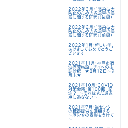
2022年3月：「感染拡大
防止のための救急車の換
気に関する研究」（後編）
2022年2月：「感染拡大
防止のための救急車の換
気に関する研究」（前編）
2022年1月：新しい年、
あけましておめでとうご
ざいます
2021年11月：神戸市宿
泊療養施設ニチイへの往
診診療 ★8月12日～9
月末★
2021年10月：COVID
対策会議：第１００回 記
念？ 〜それはまだ通過
点に過ぎない〜
2021年7月：当センター
の臓器提供を回顧する
〜厚労省の表彰をうけて
～