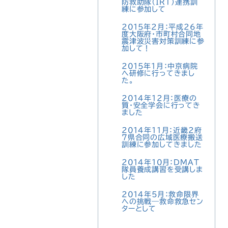
防救助隊（IRT）連携訓
練に参加して
2015年2月：平成26年
度大阪府・市町村合同地
震津波災害対策訓練に参
加して！
2015年1月：中京病院
へ研修に行ってきまし
た。
2014年12月：医療の
質・安全学会に行ってき
ました
2014年11月：近畿2府
7県合同の広域医療搬送
訓練に参加してきました
2014年10月：DMAT
隊員養成講習を受講しま
した
2014年5月：救命限界
への挑戦—救命救急セン
ターとして