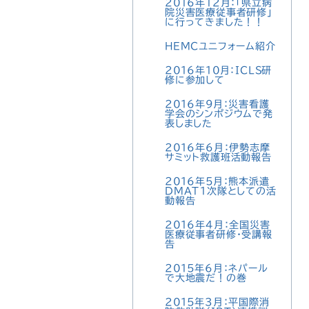
2016年12月：「県立病
院災害医療従事者研修」
に行ってきました！！
HEMCユニフォーム紹介
2016年10月：ICLS研
修に参加して
2016年9月：災害看護
学会のシンポジウムで発
表しました
2016年6月：伊勢志摩
サミット救護班活動報告
2016年5月：熊本派遣
DMAT1次隊としての活
動報告
2016年4月：全国災害
医療従事者研修・受講報
告
2015年6月：ネパール
で大地震だ！の巻
2015年3月：平国際消